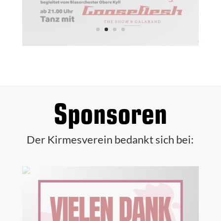
Kontakt

info@kirmes-glaadt.de
IMPRESSUM
DATENSCHUTZ
© 2024 Kirmesverein Glaadt | Designed by
mindcopter